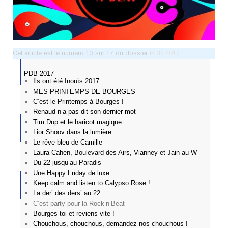
Cet article est le numéro 13 sur 17 du dossier
PDB 2017
PDB 2017
Ils ont été Inouïs 2017
MES PRINTEMPS DE BOURGES
C’est le Printemps à Bourges !
Renaud n’a pas dit son dernier mot
Tim Dup et le haricot magique
Lior Shoov dans la lumière
Le rêve bleu de Camille
Laura Cahen, Boulevard des Airs, Vianney et Jain au W
Du 22 jusqu’au Paradis
Une Happy Friday de luxe
Keep calm and listen to Calypso Rose !
La der’ des ders’ au 22…
C’est party pour la Rock’n’Beat
Bourges-toi et reviens vite !
Chouchous, chouchous, demandez nos chouchous !