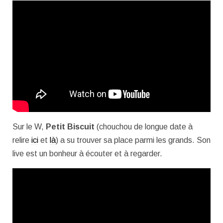
Sur le W,
Petit Biscuit
(chouchou de longue date à
relire
ici
et
là
) a su trouver sa place parmi les grands. Son
live est un bonheur à écouter et à regarder.