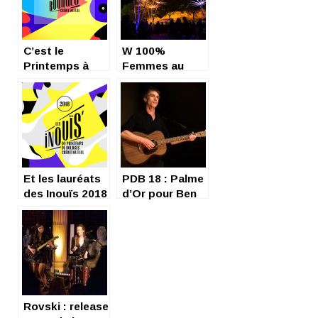
C’est le
W 100%
Printemps à
Femmes au
Bourges !
Printemps de
Bourges
Et les lauréats
PDB 18 : Palme
des Inouïs 2018
d’Or pour Ben
sont…
Mazué
Rovski : release