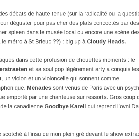
t des débats de haute tenue (sur la radicalité ou la quest
our déguster pour pas cher des plats concoctés par des
er spleen dans le musée local ou encore une scène de
le métro à St Brieuc ??) : big up à
Cloudy Heads.
aques dans cette profusion de chouettes moments : le
erstraeten
et sa soul pop légèrement arty a conquis le
, un violon et un violoncelle qui sonnent comme
mphonique.
Ménades
sont
venus de Paris avec un psyc
que emporté par une chanteuse sur ressorts. Gros coup
k de la canadienne
Goodbye Karell
qui reprend l’ovni Da
é scotché à l’insu de mon plein gré devant le show extra