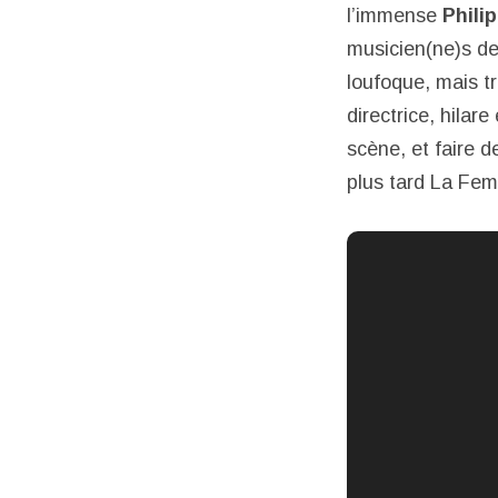
l’immense
Phili
musicien(ne)s de
loufoque, mais tr
directrice, hila
scène, et faire d
plus tard La Fe