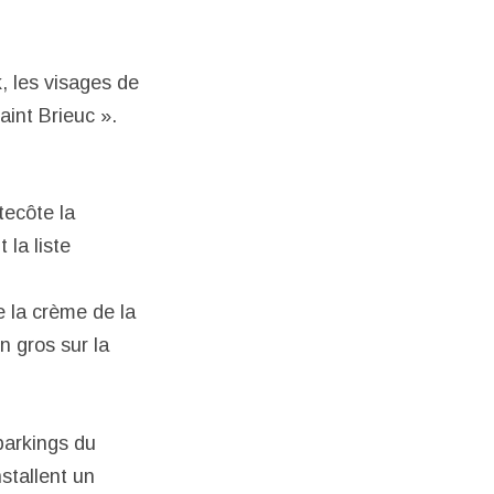
k, les visages de
aint Brieuc ».
tecôte la
la liste
e la crème de la
n gros sur la
 parkings du
nstallent un