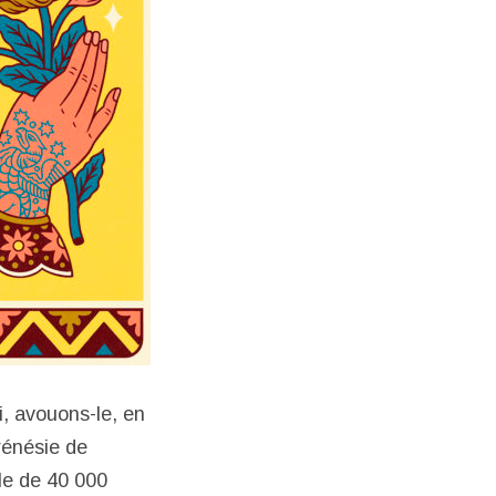
ui, avouons-le, en
frénésie de
le de 40 000