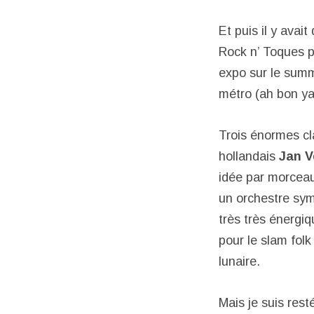
Et puis il y avai
Rock n’ Toques p
expo sur le summ
métro (ah bon ya 
Trois énormes cl
hollandais
Jan V
idée par morceau
un orchestre sy
très très énergi
pour le slam fol
lunaire.
Mais je suis rest