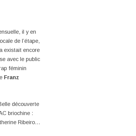
suelle, il y en
locale de l’étape,
a existait encore
se avec le public
rap féminin
de
Franz
Belle découverte
C briochine :
atherine Ribeiro…