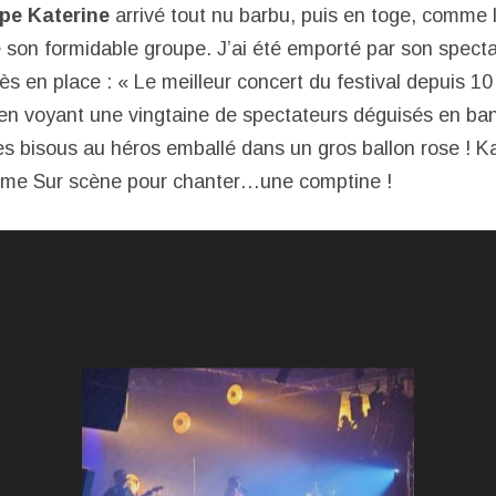
ppe Katerine
arrivé tout nu barbu, puis en toge, comme 
 son formidable groupe. J’ai été emporté par son specta
ès en place : « Le meilleur concert du festival depuis 10
re en voyant une vingtaine de spectateurs déguisés en ba
es bisous au héros emballé dans un gros ballon rose ! Ka
mme Sur scène pour chanter…une comptine !