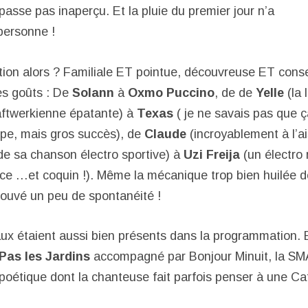
passe pas inaperçu. Et la pluie du premier jour n’a
personne !
ion alors ? Familiale ET pointue, découvreuse ET consen
les goûts : De
Solann
à
Oxmo
Puccino
, de de
Yelle
(la 
aftwerkienne épatante) à
Texas
( je ne savais pas que ç
pe, mais gros succès), de
Claude
(incroyablement à l’ai
 de sa chanson électro sportive) à
Uzi
Freija
(un électro 
ce …et coquin !). Même la mécanique trop bien huilée 
rouvé un peu de spontanéité !
ux étaient aussi bien présents dans la programmation. 
Pas les Jardins
accompagné par Bonjour Minuit, la SMA
k poétique dont la chanteuse fait parfois penser à une C