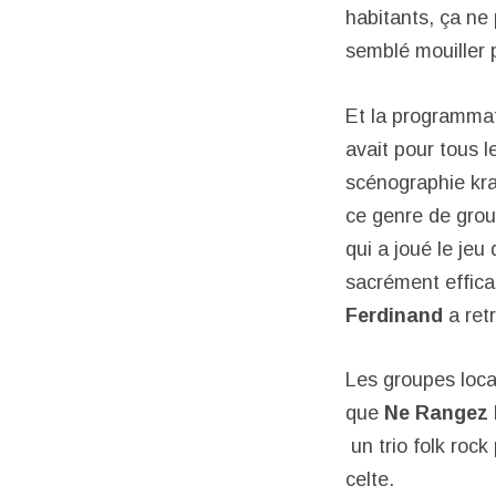
habitants, ça ne 
semblé mouiller 
Et la programmat
avait pour tous 
scénographie kr
ce genre de grou
qui a joué le jeu
sacrément effica
Ferdinand
a ret
Les groupes loca
que
Ne Rangez 
un trio folk roc
celte.