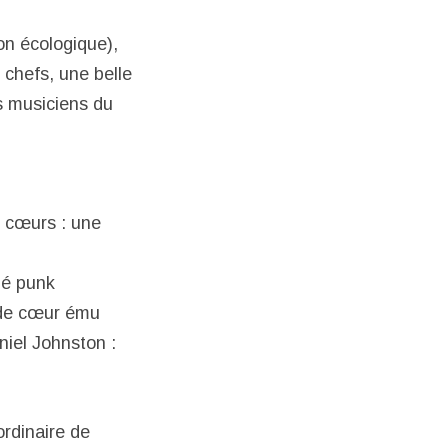
ion écologique),
 chefs, une belle
s musiciens du
s cœurs : une
hé punk
 de cœur ému
niel Johnston :
ordinaire de