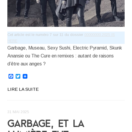
Cet article est le numéro 7 sur 11 du dossier
00000000 2025 IS
HERE
Garbage, Museau, Sexy Sushi, Electric Pyramid, Skunk
Anansie ou The Cure en remixes : autant de raisons
d’être aux anges ?
Facebook
Twitter
LIRE LA SUITE
31 MAI 2025
GARBAGE, ET LA