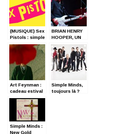
(MUSIQUE) Sex
BRIAN HENRY
Pistols : simple
HOOPER, UN
voyous ou
CADEAU À
avant-
L’UNIVERS
gardistes ?
Art Feynman :
Simple Minds,
cadeau estival
toujours là ?
subtil
Yes, Sir !
Simple Minds :
New Gold