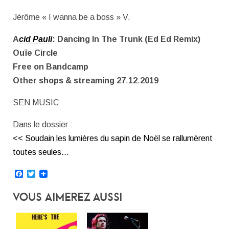
Jérôme « I wanna be a boss » V.
A
cid Pauli
:
Dancing In The Trunk
(Ed Ed Remix)
Ouïe Circle
Free on Bandcamp
Other shops & streaming
27
.
12
.
2019
SEN MUSIC
Dans le dossier :
<< Soudain les lumières du sapin de Noël se rallumèrent
toutes seules…
Facebook
Twitter
Vous Aimerez Aussi