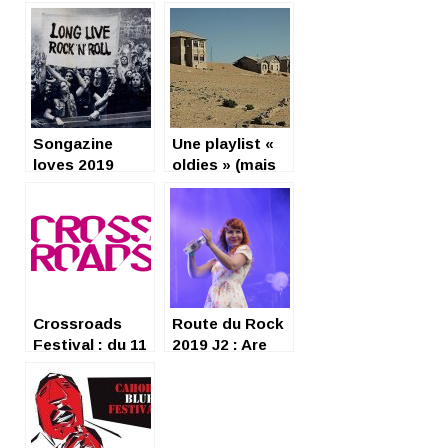
Songazine
Une playlist «
loves 2019
oldies » (mais
pas que…) pour
un été 2019
chill
Crossroads
Route du Rock
Festival : du 11
2019 J2 : Are
au 13
you ready to do
septembre
the dance?
2019