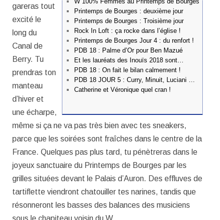
W 100% Femmes au Printemps de Bourges
gareras tout
Printemps de Bourges : deuxième jour
excité le
Printemps de Bourges : Troisième jour
Rock In Loft : ça rocke dans l’église !
long du
Printemps de Bourges Jour 4 : du renfort !
Canal de
PDB 18 : Palme d’Or pour Ben Mazué
Berry. Tu
Et les lauréats des Inouïs 2018 sont…
PDB 18 : On fait le bilan calmement !
prendras ton
PDB 18 JOUR 5 : Curry, Minuit, Luciani …
manteau
Catherine et Véronique quel cran !
d’hiver et
une écharpe,
même si ça ne va pas très bien avec tes sneakers,
parce que les soirées sont fraîches dans le centre de la
France. Quelques pas plus tard, tu pénètreras dans le
joyeux sanctuaire du Printemps de Bourges par les
grilles situées devant le Palais d’Auron. Des effluves de
tartiflette viendront chatouiller tes narines, tandis que
résonneront les basses des balances des musiciens
sous le chapiteau voisin du W.