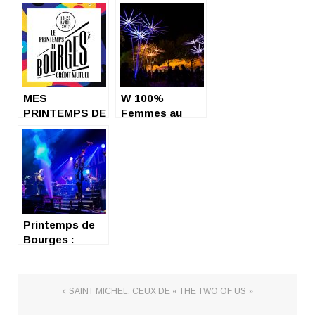
les beaux jours
Bourges !
de la musique
MES
W 100%
PRINTEMPS DE
Femmes au
BOURGES
Printemps de
Bourges
Printemps de
Bourges :
deuxième jour
SAINT MICHEL, CEUX DE « THE TWO OF US »