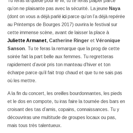
Tu feras la queue pour le W, tu te feras palper parce
qu’on ne plaisante pas avec la sécurité. La jeune
Naya
(dont on vous a déjà parlé
ici
parce qu’on l’a déjà repérée
au Printemps de Bourges 2017) ouvrira le festival sur
cette immense scène, avant de laisser la place à
Juliette Armanet
, Catherine Ringer
et
Véronique
Sanson
. Tu te feras la remarque que la prog de cette
soirée fait la part belle aux femmes. Tu regretteras
rapidement d’avoir pris ton manteau d’hiver et ton
écharpe parce qu’il fait trop chaud et que tu ne sais pas
où les mettre.
A la fin du concert, les oreilles bourdonnantes, les pieds
et le dos en compote, tu iras faire la tournée des bars en
croisant des tas d’amis, copains, connaissances. Tu y
découvriras une multitude de groupes locaux ou pas,
mais tous très talentueux.