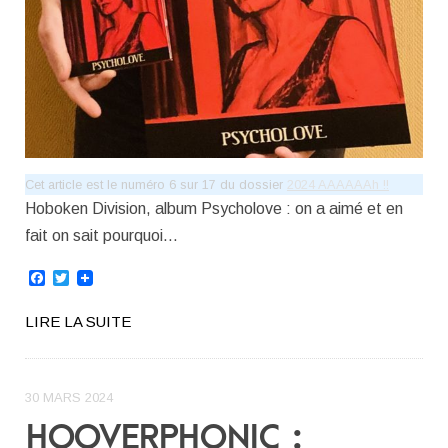
Cet article est le numéro 6 sur 17 du dossier
2024 AAAAAAh !!
Hoboken Division, album Psycholove : on a aimé et en
fait on sait pourquoi…
Facebook
Twitter
LIRE LA SUITE
30 MARS 2024
HOOVERPHONIC :