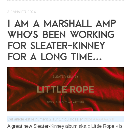
3 JANVIER 2024
I AM A MARSHALL AMP
WHO’S BEEN WORKING
FOR SLEATER-KINNEY
FOR A LONG TIME…
Cet article est le numéro 2 sur 17 du dossier
2024 AAAAAAh !!
A great new Sleater-Kinney album aka « Little Rope » is