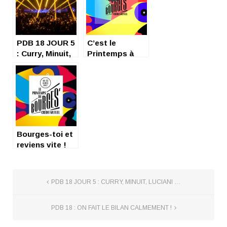
PDB 18 JOUR 5
C’est le
: Curry, Minuit,
Printemps à
Luciani …
Bourges !
Bourges-toi et
reviens vite !
PDB 18 JOUR 5 : CURRY, MINUIT, LUCIANI …
PDB 18 : ON FAIT LE BILAN CALMEMENT !