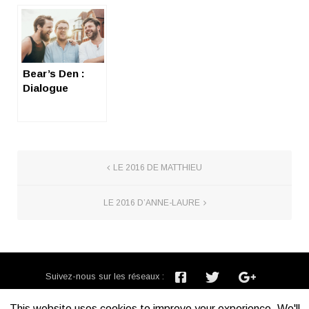
mode X
un album
Bear’s Den :
Dialogue
musical entre
deux ours
LE 2016 DE MATTHIEU
LE 2016 D’ANNE-LAURE
Suivez-nous sur les réseaux :
Inscription newsletter :
This website uses cookies to improve your experience. We'll