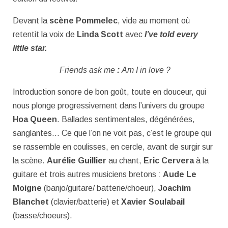
Devant la
scène Pommelec
, vide au moment où
retentit la voix de
Linda Scott
avec
I’ve told every
little star.
Friends ask me
:
Am I in love ?
Introduction sonore de bon goût, toute en douceur, qui
nous plonge progressivement dans l’univers du groupe
Hoa Queen
. Ballades sentimentales, dégénérées,
sanglantes… Ce que l’on ne voit pas, c’est le groupe qui
se rassemble en coulisses, en cercle, avant de surgir sur
la scène.
Aurélie Guillier
au chant,
Eric Cervera
à la
guitare et trois autres musiciens bretons :
Aude Le
Moigne
(banjo/guitare/ batterie/choeur),
Joachim
Blanchet
(clavier/batterie) et
Xavier Soulabail
(basse/choeurs).