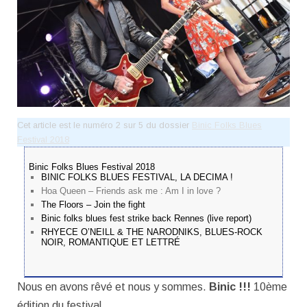
Cet article est le numéro 2 sur 5 du dossier
Binic Folks Blues
Festival 2018
Binic Folks Blues Festival 2018
BINIC FOLKS BLUES FESTIVAL, LA DECIMA !
Hoa Queen – Friends ask me : Am I in love ?
The Floors – Join the fight
Binic folks blues fest strike back Rennes (live report)
RHYECE O’NEILL & THE NARODNIKS, BLUES-ROCK
NOIR, ROMANTIQUE ET LETTRÉ
Nous en avons rêvé et nous y sommes.
Binic !!!
10ème
édition du festival.