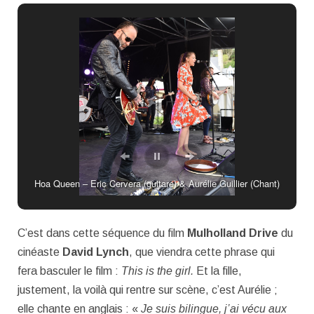
Hoa Queen – Eric Cervera (guitare) & Aurélie Guillier (Chant)
C’est dans cette séquence du film
Mulholland Drive
du
cinéaste
David Lynch
, que viendra cette phrase qui
fera basculer le film :
This is the girl.
Et la fille,
justement, la voilà qui rentre sur scène, c’est Aurélie ;
elle chante en anglais : «
Je suis bilingue, j’ai vécu aux