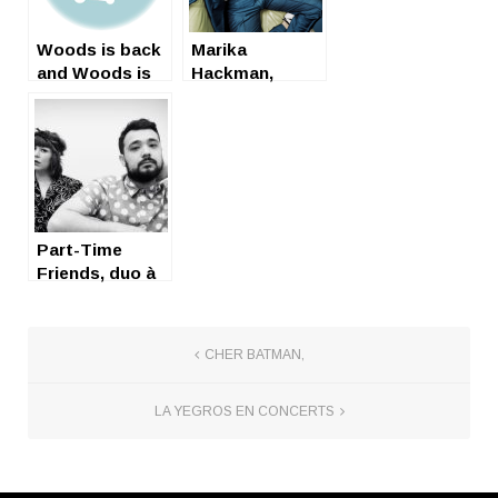
Woods is back
Marika
and Woods is
Hackman,
Love
Queen of
spleen
Part-Time
Friends, duo à
plein temps
CHER BATMAN,
LA YEGROS EN CONCERTS