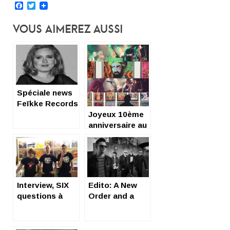
Facebook
Twitter
Vous Aimerez Aussi
Spéciale news
Feïkke Records
: la diva soul
Joyeux 10ème
250 attaque
anniversaire au
Cou Papillon
label Born Bad
Cou pour
Records !
plagiat
Interview, SIX
Edito: A New
questions à
Order and a
Seb Blanchais,
new Songazine
le boss de
Beast Records