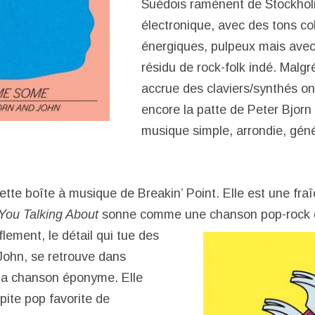
Suédois ramènent de Stockhol
électronique, avec des tons co
énergiques, pulpeux mais avec
résidu de rock-folk indé. Malgré
accrue des claviers/synthés on
encore la patte de Peter Bjorn
musique simple, arrondie, gén
ette boîte à musique de Breakin’ Point. Elle est une fr
You Talking About
sonne comme une chanson pop-rock d
lement, le détail qui tue des
John, se retrouve dans
e la chanson éponyme. Elle
épite pop favorite de