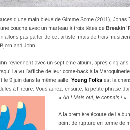
pouces d’une main bleue de Gimme Some (2011), Jonas T
 une couche avec un marteau à trois têtes de
Breakin’ 
’allons pas parler de cet artiste, mais de trois musicie
 Bjorn and John.
John reviennent avec un septième album, après cinq ans
squ’il a vu l’affiche de leur come-back à la Maroquinerie,
nt le 9 juin dans la même salle.
Young Folks
est la chan
ules à l’heure. Vous aurez, ensuite, la petite phrase dan
«
Ah ! Mais oui, je connais ! »
A la première écoute de l’albu
point de rupture en terme de 