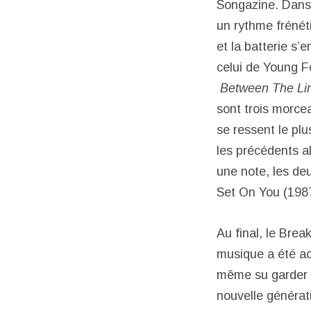
Songazine. Dans
un rythme frénét
et la batterie s’e
celui de Young F
Between The Lin
sont trois morce
se ressent le plus
les précédents a
une note, les de
Set On You (1987
Au final, le Brea
musique a été acc
même su garder u
nouvelle générat