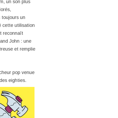
m, un son plus
lorés,
 toujours un
 cette utilisation
t reconnaît
 and John : une
éreuse et remplie
aîcheur pop venue
es eighties.