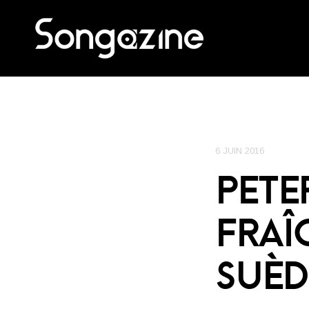
6 JUIN 2016
PETE
FRAÎ
SUÈD