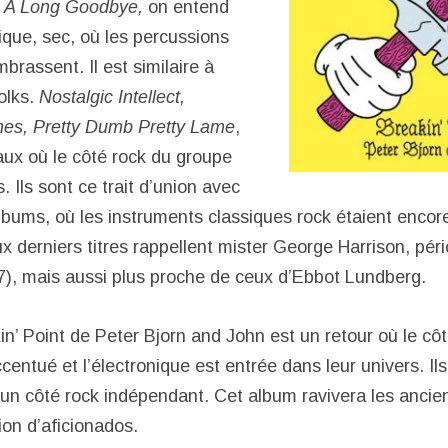
A Long Goodbye,
on entend
ique, sec, où les percussions
mbrassent. Il est similaire à
olks.
Nostalgic Intellect,
es, Pretty Dumb Pretty Lame
,
aux où le côté rock du groupe
. Ils sont ce trait d’union avec
lbums, où les instruments classiques rock étaient encore
ux derniers titres rappellent mister George Harrison, pé
), mais aussi plus proche de ceux d’Ebbot Lundberg.
kin’ Point de Peter Bjorn and John est un retour où le cô
entué et l’électronique est entrée dans leur univers. Il
n côté rock indépendant. Cet album ravivera les ancien
ion d’aficionados.