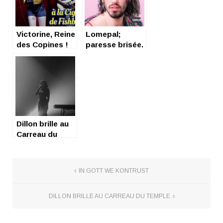
Victorine, Reine
Lomepal;
des Copines !
paresse brisée.
Dillon brille au
Carreau du
Temple
IN GOTT WE KONTRUST
DILLON BRILLE AU CARREAU DU TEMPLE