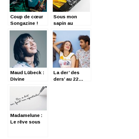
Coup de cœur
Sous mon
Songazine !
sapin au
Geoffrey
soleil…
Secco, le
créateur du
concert sous
hypnose –
Interview
Maud Lübeck :
La der’ des
Divine
ders’ au 22…
rencontre
(chronique d’un
coup de cœur)
Madamelune :
Le rêve sous
toutes ses
coutures