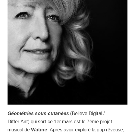
Géométries sous-cutanées
(Believe Digital /
Differ’Ant) qui sort ce 1er mars est le 7ème projet
musical de
Watine
. Après avoir exploré la pop rêveuse,