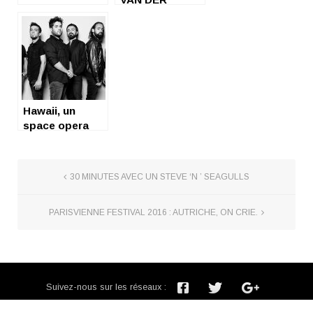
GRAAF
GENERATOR :
Un homme, un
groupe, une
vision
Hawaii, un
space opera
signé Aisles
30 MINUTES AVEC UN STEVE ‘N ’ SEAGULLS
PARISVIENNE FESTIVAL 2016 : AUTRICHE, ON CRIE.
Suivez-nous sur les réseaux :
Inscription newsletter :