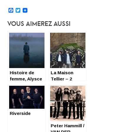
Facebook
Twitter
Vous Aimerez Aussi
Histoire de
La Maison
femme, Alysce
Tellier – 2
veut savoir en 8
places à gagner
titres
pour leur
concert du
06/03 à
Nanterre
Riverside
Peter Hammill /
VAN DER