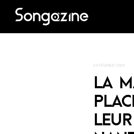
24 FÉVRIER 2020
LA M
PLAC
LEUR