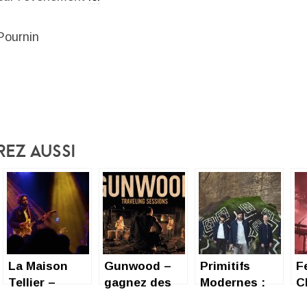
 Pournin
rez Aussi
La Maison
Gunwood –
Primitifs
F
Tellier –
gagnez des
Modernes :
C
revivez le
places pour
nouvel album
r