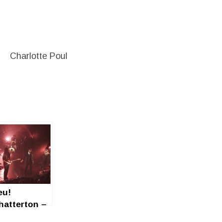
Charlotte Poul
eu!
hatterton –
etour en