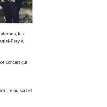
Modernes
, les
niel-Féry à
ce concert qui
a tiré au sort et