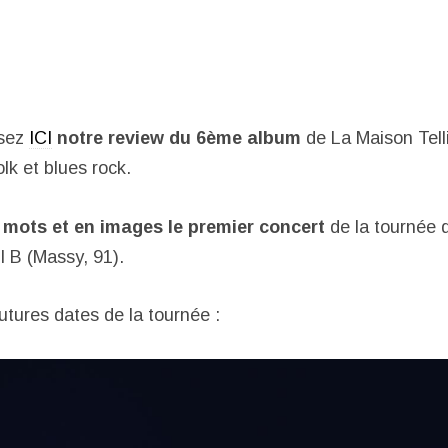
isez
ICI
notre review du 6ème album
de La Maison Telli
lk et blues rock.
 mots et en images le premier concert
de la tournée q
 B (Massy, 91).
utures dates de la tournée :