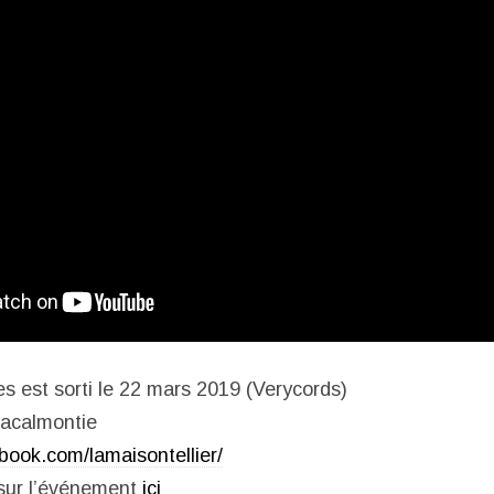
es est sorti le 22 mars 2019 (Verycords)
Lacalmontie
book.com/lamaisontellier/
 sur l’événement
ici