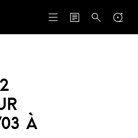
2
UR
03 À