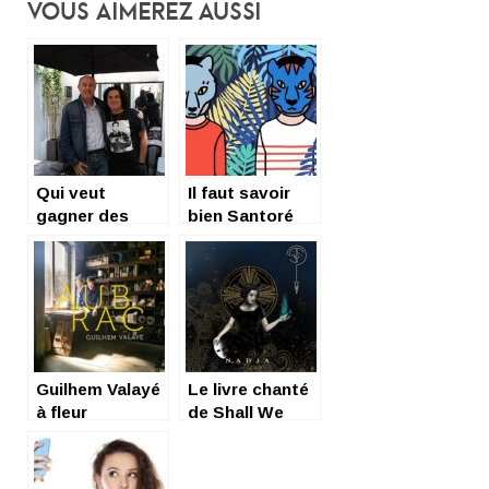
Vous Aimerez Aussi
Qui veut
Il faut savoir
gagner des
bien Santoré
Marillion ?
Guilhem Valayé
Le livre chanté
à fleur
de Shall We
d’Aubrac, EP 6
Fall, Nadja 8
titres et
titres
Interview
surréalistes