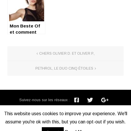
Mon Beste Of
et comment
savoir ce qui
est bien dans
les son
CHERS OLIVIER D. ET OLIVER P.,
PETHROL, LE DUO CINQ ÉTOILES
Suivez-nous sur les réseaux :
Inscription newsletter :
This website uses cookies to improve your experience. We'll
assume you're ok with this, but you can opt-out if you wish.
Mentions légales