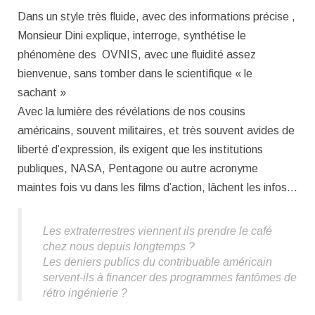
Dans un style très fluide, avec des informations précise ,
Monsieur Dini explique, interroge, synthétise le
phénomène des OVNIS, avec une fluidité assez
bienvenue, sans tomber dans le scientifique « le
sachant »
Avec la lumière des révélations de nos cousins
américains, souvent militaires, et très souvent avides de
liberté d’expression, ils exigent que les institutions
publiques, NASA, Pentagone ou autre acronyme
maintes fois vu dans les films d’action, lâchent les infos…
Les extraterrestres viennent ils prendre le café
chez nous depuis longtemps ?
Les deniers publics du contribuable américain
servent-ils à financer des programmes fantômes de
rétro ingénierie ?