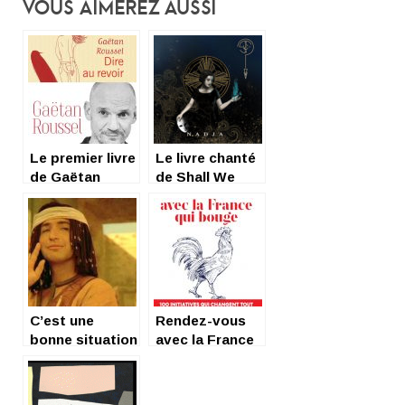
Vous Aimerez Aussi
Le premier livre
Le livre chanté
de Gaëtan
de Shall We
Roussel à la
Fall, Nadja 8
Maison de la
titres
Poésie
surréalistes
C’est une
Rendez-vous
bonne situation
avec la France
ça, chroniqueur
qui bouge, de
?
Julien Leclercq