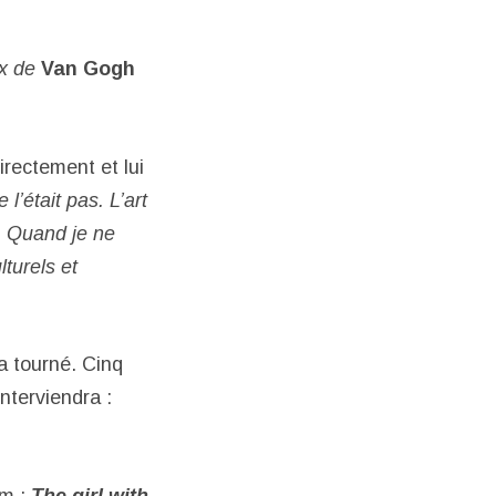
ix de
Van Gogh
irectement et lui
l’était pas. L’art
. Quand je ne
turels et
ra tourné. Cinq
interviendra :