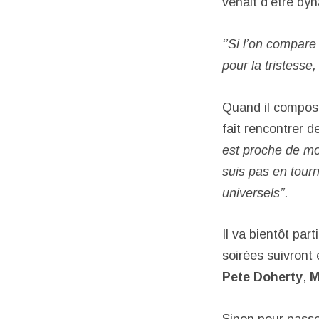
venait d’être d
‘’Si l’on compare
pour la tristesse
Quand il compose,
fait rencontrer d
est proche de mo
suis pas en tourn
universels’’.
Il va bientôt par
soirées suivront 
Pete Doherty
,
M