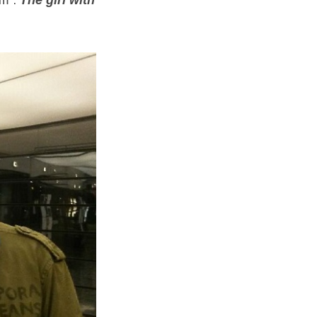
um :
The girl with