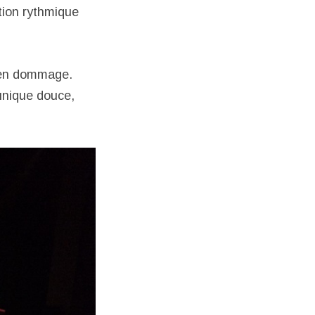
tion rythmique
bien dommage.
unique douce,