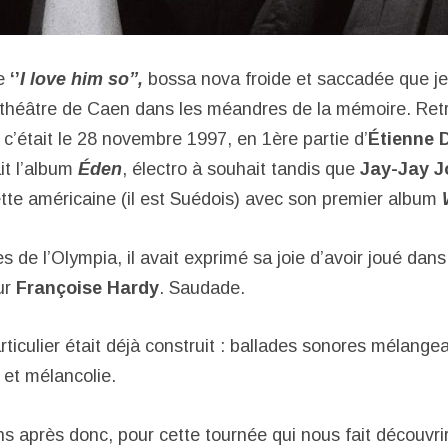
re
‘’
I love him so’’,
bossa nova froide et saccadée que je
héâtre de Caen dans les méandres de la mémoire. Retr
 c’était le 28 novembre 1997, en 1ère partie d’
Étienne 
t l’album
Éden
, électro à souhait tandis que
Jay-Jay 
ette américaine (il est Suédois) avec son premier album
s de l’Olympia, il avait exprimé sa joie d’avoir joué dan
ur
Françoise Hardy
. Saudade.
rticulier était déjà construit : ballades sonores mélang
 et mélancolie.
ns après donc, pour cette tournée qui nous fait découvri