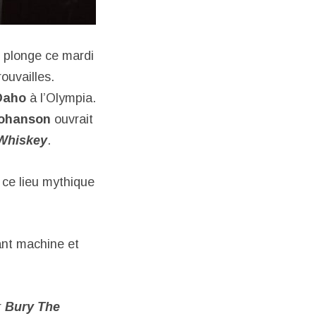
 plonge ce mardi
ouvailles.
Daho
à l’Olympia.
Johanson
ouvrait
Whiskey
.
s ce lieu mythique
eant machine et
r
Bury The