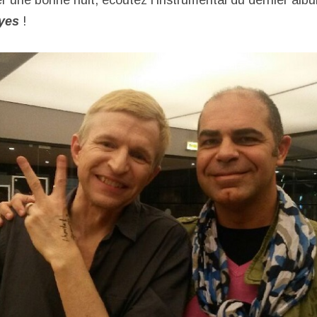
r une bonne nuit, écoutez l’instrumental du dernier alb
eyes
!