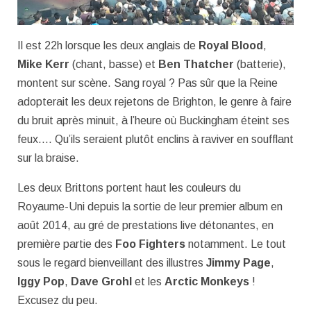
Il est 22h lorsque les deux anglais de
Royal Blood
,
Mike Kerr
(chant, basse) et
Ben Thatcher
(batterie),
montent sur scène. Sang royal ? Pas sûr que la Reine
adopterait les deux rejetons de Brighton, le genre à faire
du bruit après minuit, à l’heure où Buckingham éteint ses
feux…. Qu’ils seraient plutôt enclins à raviver en soufflant
sur la braise.
Les deux Brittons portent haut les couleurs du
Royaume-Uni depuis la sortie de leur premier album en
août 2014, au gré de prestations live détonantes, en
première partie des
Foo Fighters
notamment. Le tout
sous le regard bienveillant des illustres
Jimmy Page
,
Iggy Pop
,
Dave Grohl
et les
Arctic Monkeys
!
Excusez du peu.