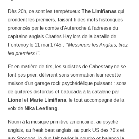
Dès 20h, ce sont les tempétueux
The Limiñanas
qui
grondent les premiers, faisant fi des mots historiques
prononcés par le comte d’Auteroche à l’adresse du
capitaine anglais Charles Hay lors de la bataille de
Fontenoy le 11 mai 1745 :
‘’Messieurs les Anglais, tirez
les premiers !’’.
Et en matière de tirs, les sudistes de Cabestany ne se
font pas prier, délivrant sans sommation leur recette
maison d’un garage rock psychédélique puissant : sons
de guitares distordus et batucada à la catalane par
Lionel
et
Marie Limiñana
, le tout accompagné de la
voix de
Nika Leeflang
.
Nourri à la musique primitive américaine, au psyché
anglais, au freak beat anglais, au punk US des 70’s et
aux Stooges, le duo fait parler la poudre et balance la