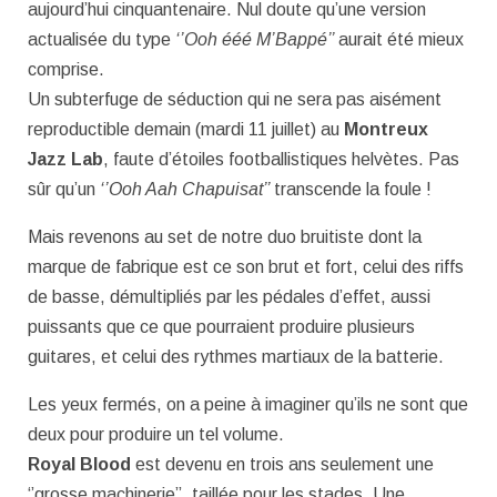
aujourd’hui cinquantenaire. Nul doute qu’une version
actualisée du type
‘’Ooh ééé M’Bappé’’
aurait été mieux
comprise.
Un subterfuge de séduction qui ne sera pas aisément
reproductible demain (mardi 11 juillet) au
Montreux
Jazz Lab
, faute d’étoiles footballistiques helvètes. Pas
sûr qu’un
‘’Ooh Aah Chapuisat’’
transcende la foule !
Mais revenons au set de notre duo bruitiste dont la
marque de fabrique est ce son brut et fort, celui des riffs
de basse, démultipliés par les pédales d’effet, aussi
puissants que ce que pourraient produire plusieurs
guitares, et celui des rythmes martiaux de la batterie.
Les yeux fermés, on a peine à imaginer qu’ils ne sont que
deux pour produire un tel volume.
Royal Blood
est devenu en trois ans seulement une
‘’grosse machinerie’’, taillée pour les stades. Une