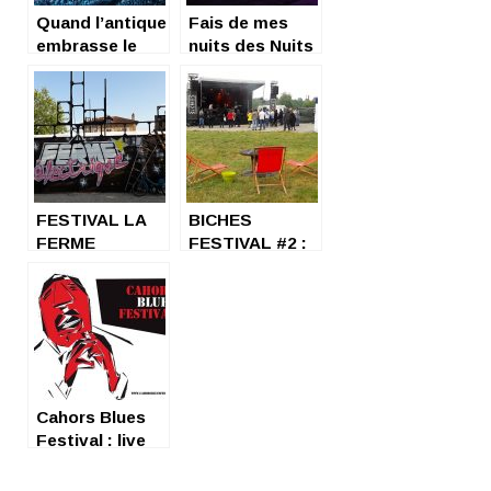
Quand l’antique
Fais de mes
embrasse le
nuits des Nuits
moderne: les
Sonores: les 15
Nuits de
ans du festival
Fourvière
FESTIVAL LA
BICHES
FERME
FESTIVAL #2 :
ELECTRIQUE
« BORNE » TO
2017
BE COOL !
Cahors Blues
Festival : live
d’un dernier
soir magique