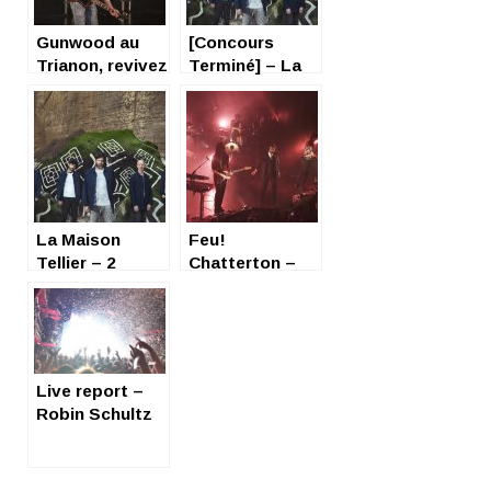
Gunwood au
[Concours
Trianon, revivez
Terminé] – La
ce concert
Maison Tellier –
étourdissant
Gagnez 2
places pour
leur concert du
20/03 à Paul B
La Maison
Feu!
Tellier – 2
Chatterton –
places à gagner
retour en
pour leur
images sur leur
concert du
concert à Paul
06/03 à
B
Nanterre
Live report –
Robin Schultz
au Trianon