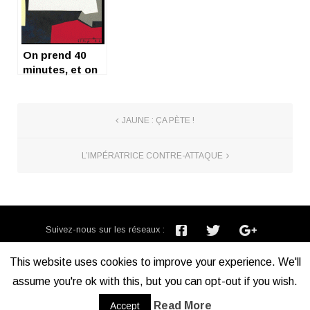
On prend 40
minutes, et on
ferme les yeux
avec Still Alive,
de Delawhere
JAUNE : ÇA PÈTE !
L’IMPÉRATRICE CONTRE-ATTAQUE
Suivez-nous sur les réseaux :
Inscription newsletter :
This website uses cookies to improve your experience. We'll
assume you're ok with this, but you can opt-out if you wish.
Mentions légales
Read More
Accept