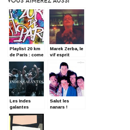
Vous Aimerez Aussi
Playlist 20 km
Marek Zerba, le
de Paris : come
vif esprit
on !!!
Les Indes
Salut les
galantes
nanars !