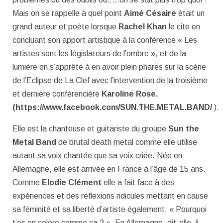
Mais on se rappelle à quel point
Aimé Césaire
était un
grand auteur et poète lorsque
Rachel Khan
le cite en
concluant son apport artistique à la conférence « Les
artistes sont les législateurs de l’ombre », et de la
lumière on s’apprête à en avoir plein phares sur la scène
de l’Eclipse de La Clef avec l’intervention de la troisième
et dernière conférencière
Karoline Rose.
(https://www.facebook.com/SUN.THE.METAL.BAND/
).
Elle est la chanteuse et guitariste du groupe
Sun the
Metal Band
de brutal death metal comme elle utilise
autant sa voix chantée que sa voix criée. Née en
Allemagne, elle est arrivée en France à l’âge de 15 ans.
Comme
Elodie Clément
elle a fait face à des
expériences et des réflexions ridicules mettant en cause
sa féminité et sa liberté d’artiste également. « Pourquoi
t’es en colère comme ça ? ». En Allemagne, dit-elle, il