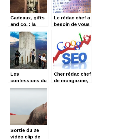
Cadeaux, gifts
Le rédac chef a
and co. : la
besoin de vous
sélection du
!
rédac chef !
Les
Cher rédac chef
confessions du
de mongazine,
rédac chef
nongazone,
gongasine,
Sortie du 2e
vidéo clip de