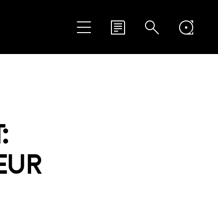
:
EUR