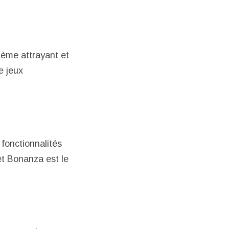
hème attrayant et
e jeux
fonctionnalités
t Bonanza est le