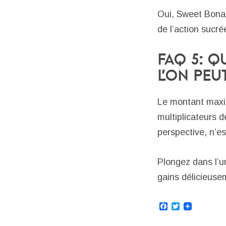
Oui, Sweet Bonan
de l’action sucrée
FAQ 5: 
l’on Peu
Le montant maxim
multiplicateurs d
perspective, n’e
Plongez dans l’u
gains délicieuse
Facebook
Twitter