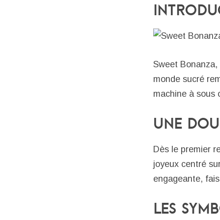
Introdu
Sweet Bonanza, u
monde sucré remp
machine à sous 
Une Dou
Dès le premier r
joyeux centré su
engageante, fais
Les Sym