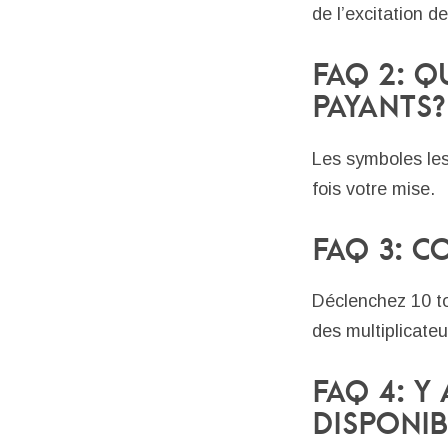
de l’excitation d
FAQ 2: Q
Payants?
Les symboles les
fois votre mise.
FAQ 3: C
Déclenchez 10 to
des multiplicateu
FAQ 4: Y
Disponib