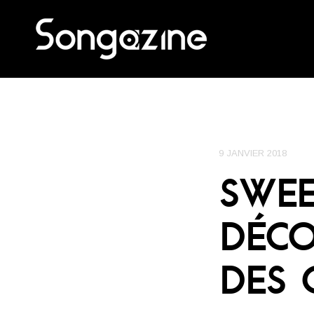
9 JANVIER 2018
SWEE
DÉCO
DES 