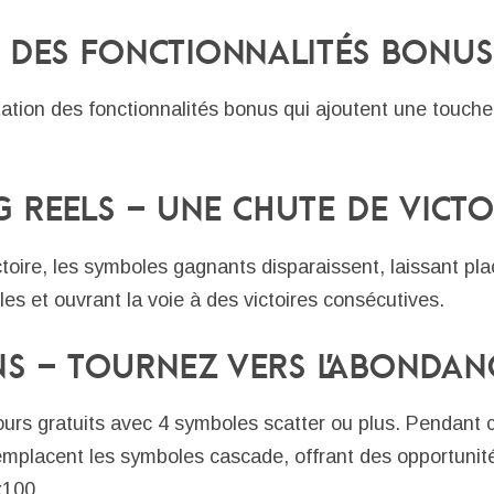
e des Fonctionnalités Bonus
tation des fonctionnalités bonus qui ajoutent une touch
 Reels – Une Chute de Victo
toire, les symboles gagnants disparaissent, laissant pla
s et ouvrant la voie à des victoires consécutives.
ns – Tournez Vers l’Abondan
urs gratuits avec 4 symboles scatter ou plus. Pendant c
remplacent les symboles cascade, offrant des opportunit
x100.