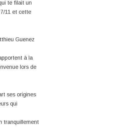
 te filait un
7/11 et cette
atthieu Guenez
apportent à la
envenue lors de
art ses origines
eurs qui
um tranquillement