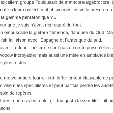
excellent groupe Toulousain de mathcore/algebrocore, qui
orité a leur concert, « ohhh wooow t’as vu la mesure en 
 la gamme pentatonique ? »
eur que je suis n’avait rien capté du tout.
 en embuscade la guitare flamenca, flanquée du Oud, M
 fait la liaison avec l’Espagne et l’amérique du sud.
avec Frederic Theiler ne sont pas en reste puisqu’elles 
 wooow incroyable) mais aussi une mise en ambiance bi
 plus tristes.
erme volontiers fourre-tout, difficilement classable de p
 divisent les spécialistes et peut parfois perdre les audit
soin de repères
 des repères y’en a plein, il faut juste laisser filer l’alb
nsons.