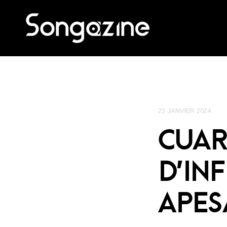
23 JANVIER 2024
CUAR
D’IN
APES