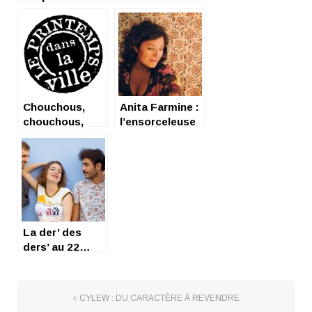
fragile et fort
Chouchous,
Anita Farmine :
chouchous,
l’ensorceleuse
demandez nos
chouchous !
La der’ des
ders’ au 22…
CYLEW : DU CARACTÈRE À REVENDRE