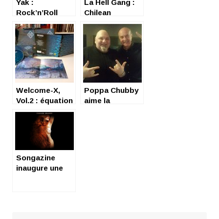
Yak :
La Hell Gang :
Rock’n’Roll
Chilean
Storm
psychedelic
rock
Welcome-X,
Poppa Chubby
Vol.2 : équation
aime la
résolue
France…
Songazine
inaugure une
série de vidéos
! (let’s rock,
Youtube !)