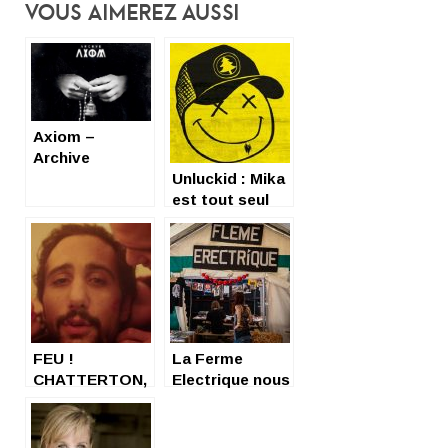
Vous Aimerez Aussi
Axiom –
Archive
Unluckid : Mika
est tout seul
FEU !
La Ferme
CHATTERTON,
Electrique nous
LE BON GRAIN
a électrisés
DE L’IVRESSE
pour un an