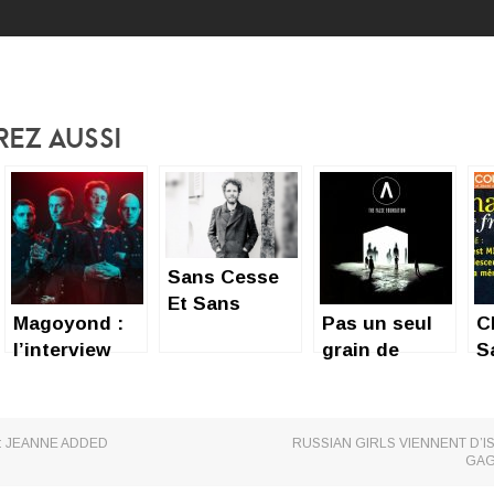
rez Aussi
Sans Cesse
Et Sans
Magoyond :
Pas un seul
C
Bruit… Si
l’interview
grain de
S
Guillaume
sans fard ni
poussière
F
Stankiewicz
couronnes
pour Archive
di
m ’était
conté…
: JEANNE ADDED
RUSSIAN GIRLS VIENNENT D’
GAG