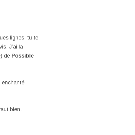
ues lignes, tu te
s. J’ai la
e) de
Possible
is enchanté
vaut bien.