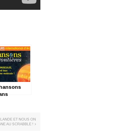
hansons
ans
rontières :
x sur dix !
ISLANDE ET NOUS ON
NE AU SCRABBLE !