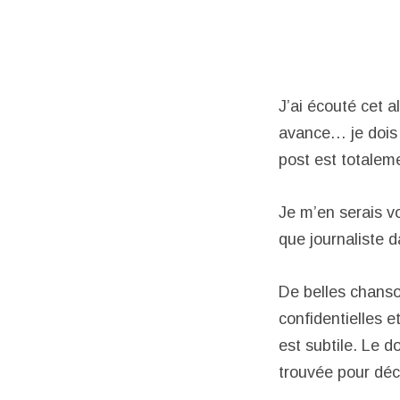
J’ai écouté cet a
avance… je dois v
post est totalem
Je m’en serais v
que journaliste 
De belles chanso
confidentielles e
est subtile. Le d
trouvée pour déc