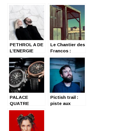
PETHROL A DE
Le Chantier des
L’ENERGIE
Francos :
pépinière
d’étoiles.
PALACE
Pictish trail :
QUATRE
piste aux
ETOILES
étoiles