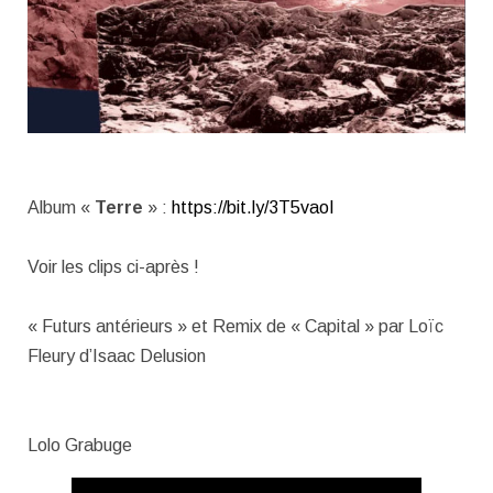
Album «
Terre
» :
https://bit.ly/
3T5vaoI
Voir les clips ci-après !
« Futurs antérieurs » et Remix de « Capital » par Loïc
Fleury d’Isaac Delusion
Lolo Grabuge