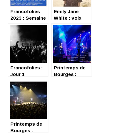
Francofolies
Emily Jane
2023 : Semaine
White : voix
de folies à La
céleste
Rochelle !
Francofolies :
Printemps de
Jour 1
Bourges :
deuxième jour
Printemps de
Bourges :
Troisième jour