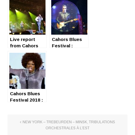
Live report
Cahors Blues
from Cahors
Festival :
Blues Festival
ouverture
généreuse !
Cahors Blues
Festival 2018 :
royal plateau
NEW YORK – TREBEURDEN – MINSK, TRIBULATIONS
ORCHESTRALES À L’EST