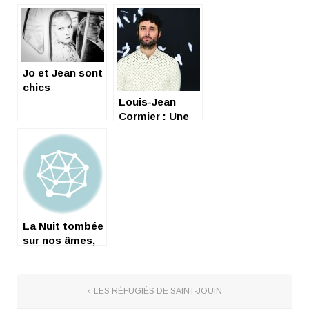
dans le lac
La Mathilde le
11 MARS avec
« Crier la nuit »
+ interview
Jo et Jean sont
chics
Louis-Jean
Cormier : Une
jolie poésie
québécoise…
La Nuit tombée
sur nos âmes,
Frédéric Paulin
LES RÉFUGIÉS DE SAINT-JOUIN