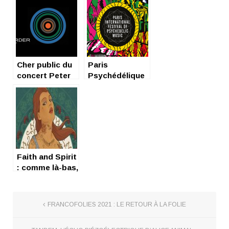
Cher public du
Paris
concert Peter
Psychédélique
Hook & The
Festival : Un
Light @ La Clef,
weekend
hypnotique
Faith and Spirit
: comme là-bas,
dis !
FRANCOFOLIES 2021 : LE RETOUR À LA FOLIE