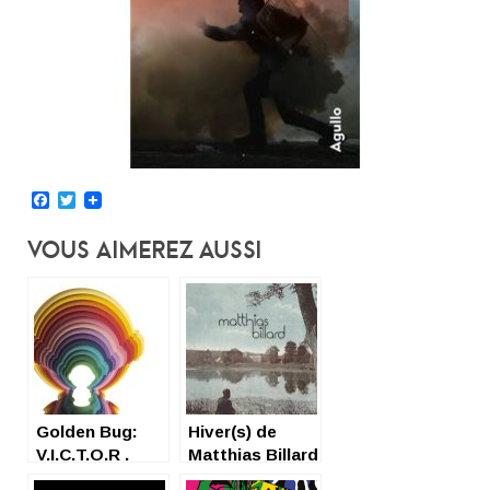
Facebook
Twitter
Vous Aimerez Aussi
Golden Bug:
Hiver(s) de
V.I.C.T.O.R .
Matthias Billard
(Remixes)
: il fait beau