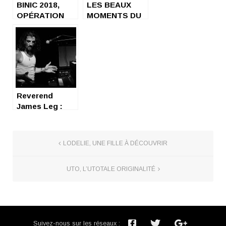
BINIC 2018,
LES BEAUX
OPÉRATION
MOMENTS DU
OVERLORD
FESTIVAL
ROCK
BEAUREGARD
2022
Reverend
James Leg :
keyboard
power !
LODELIE, UNE FILLE À DÉCOUVRIR
UTO, L’UTOTALE ORIGINALITÉ
Suivez-nous sur les réseaux :