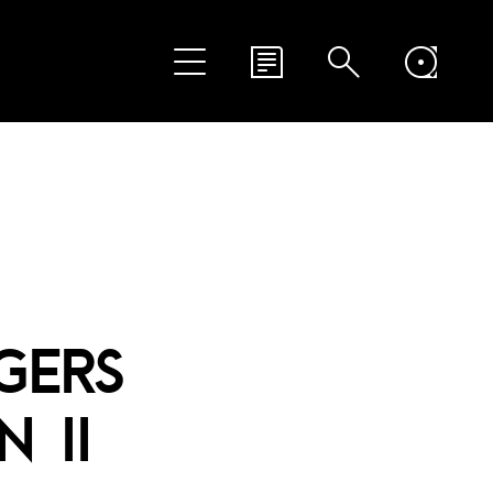
GERS
 II