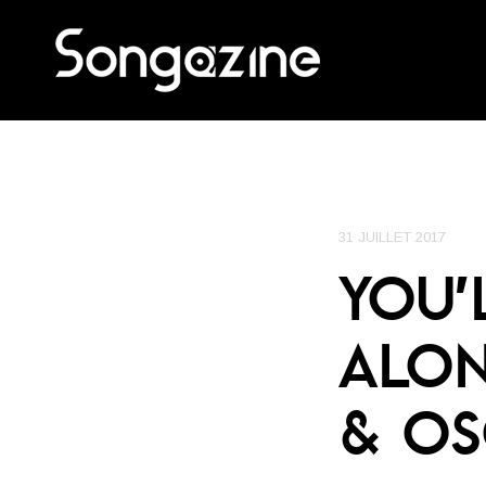
31 JUILLET 2017
YOU’
ALON
& OS