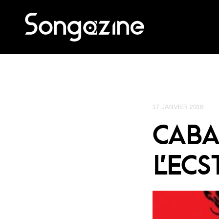
17 JANVIER 2018
CABA
L’ECS