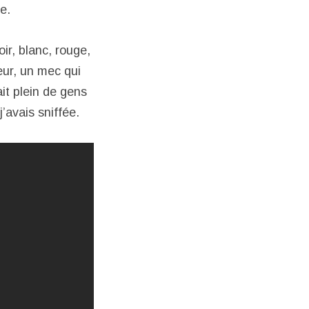
e.
oir, blanc, rouge,
œur, un mec qui
it plein de gens
’avais sniffée.