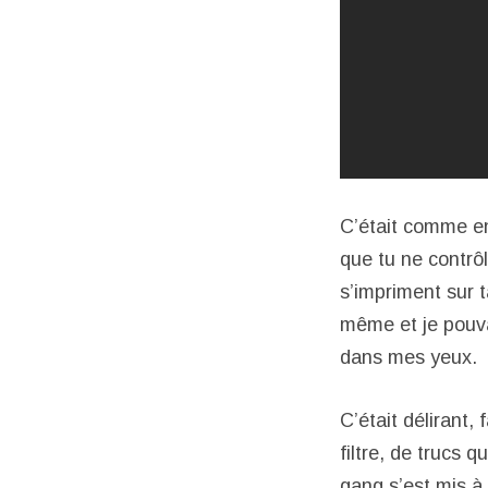
C’était comme en
que tu ne contrô
s’impriment sur t
même et je pouva
dans mes yeux.
C’était délirant,
filtre, de trucs
gang s’est mis à 