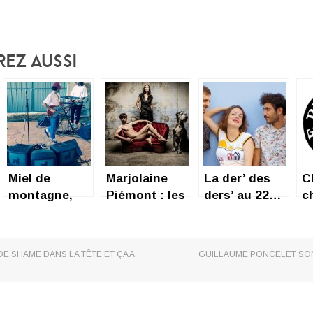
rez Aussi
Miel de
Marjolaine
La der’ des
C
montagne,
Piémont : les
ders’ au 22…
c
Derrière ma
pouvoirs
d
réalité
d’une Femme
n
c
 DE SHAME DANS LA TÊTE ET ÇA A
GUILLAUME PONCELET SON