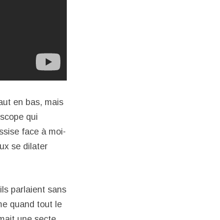
aut en bas, mais
oscope qui
ssise face à moi-
x se dilater
ils parlaient sans
me quand tout le
rmait une secte