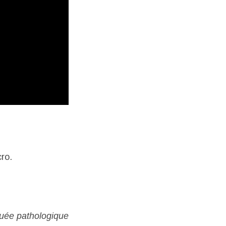
ro.
guée pathologique