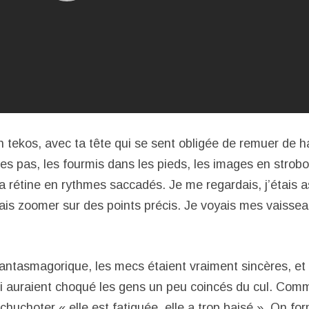
 tekos, avec ta tête qui se sent obligée de remuer de h
les pas, les fourmis dans les pieds, les images en strob
a rétine en rythmes saccadés. Je me regardais, j’étais a
is zoomer sur des points précis. Je voyais mes vaisseau
 fantasmagorique, les mecs étaient vraiment sincères, et 
 qui auraient choqué les gens un peu coincés du cul. Com
chuchoter « elle est fatiguée, elle a trop baisé ». On fo