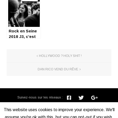
SEINE 2019 –
JOUR 3]
Rock en Seine
2018 J3, c’est
mon choix
HOLLYWOOD ? HOLY SHIT !
DAN RICO VEND DU RÊVE
Suivez-nous sur les réseaux :
Inscription newsletter :
This website uses cookies to improve your experience. We'll
assume you're ok with this, but you can opt-out if you wish.