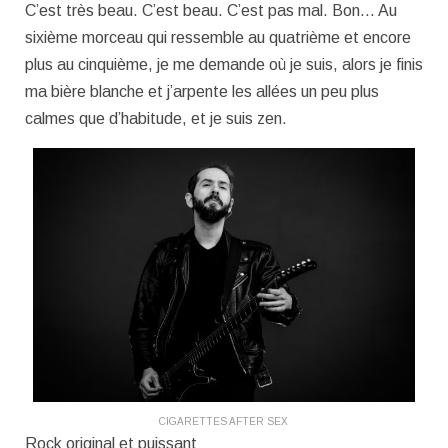
C’est très beau. C’est beau. C’est pas mal. Bon… Au
sixième morceau qui ressemble au quatrième et encore
plus au cinquième, je me demande où je suis, alors je finis
ma bière blanche et j’arpente les allées un peu plus
calmes que d’habitude, et je suis zen.
CIGARETTES AFTER SEX
Rock original et puissant