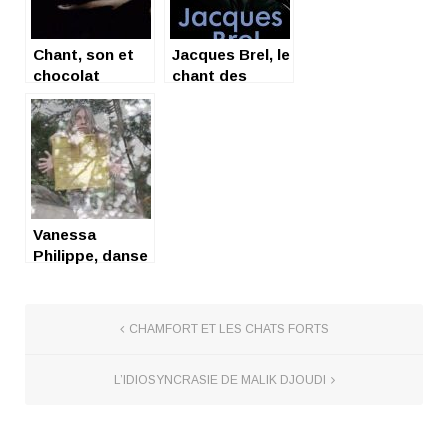
Chant, son et
Jacques Brel, le
chocolat
chant des
poèmes
Vanessa
Philippe, danse
cheveux en
mouvements et
chant au vent
CHAMFORT ET LES CHATS FORTS
L’IDIOSYNCRASIE DE MALIK DJOUDI