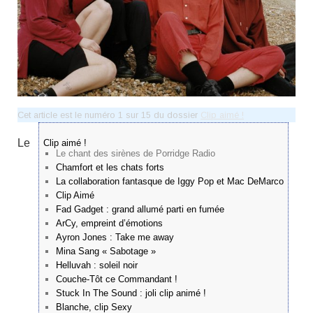
Cet article est le numéro 1 sur 15 du dossier
Clip aimé !
Le
Clip aimé !
Le chant des sirènes de Porridge Radio
Chamfort et les chats forts
La collaboration fantasque de Iggy Pop et Mac DeMarco
Clip Aimé
Fad Gadget : grand allumé parti en fumée
ArCy, empreint d’émotions
Ayron Jones : Take me away
Mina Sang « Sabotage »
Helluvah : soleil noir
Couche-Tôt ce Commandant !
Stuck In The Sound : joli clip animé !
Blanche, clip Sexy