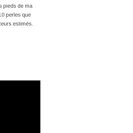
ts pieds de ma
10 perles que
teurs estimés.