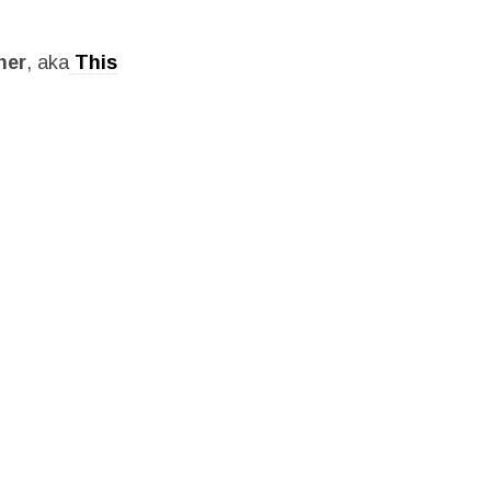
ner
, aka
This