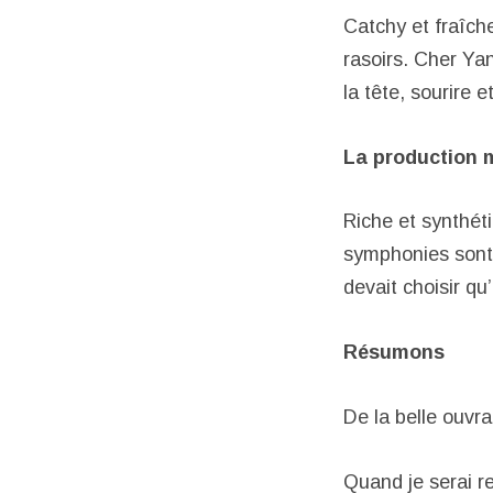
Catchy et fraîch
rasoirs. Cher Yan
la tête, sourire 
La production 
Riche et synthét
symphonies sont à
devait choisir qu’
Résumons
De la belle ouvra
Quand je serai r