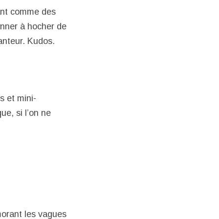
pant comme des
onner à hocher de
santeur. Kudos.
s et mini-
e, si l’on ne
morant les vagues