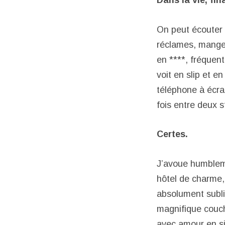
On peut écouter 
réclames, manger
en ****, fréquen
voit en slip et en
téléphone à écran
fois entre deux 
Certes.
J’avoue humbleme
hôtel de charme,
absolument sublim
magnifique couch
avec amour en si