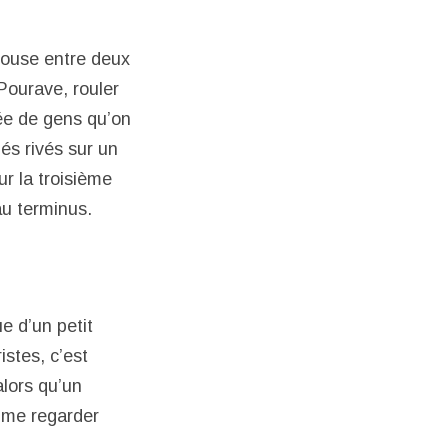
 bouse entre deux
Pourave, rouler
dée de gens qu’on
nés rivés sur un
ur la troisième
au terminus.
e d’un petit
stes, c’est
alors qu’un
e me regarder