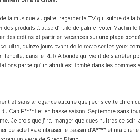
de la musique vulgaire, regarder la TV qui suinte de la
 des produits à base d’huile de palme, voter Machin le 
ter des crétins et partir en vacances sur une plage bon
 cellulite, quinze jours avant de le recroiser les yeux cer
 fendillé, dans le RER A bondé qui vient de s’arrêter po
stations parce qu’un abruti est tombé dans les pommes 
nt et sans arrogance aucune que j’écris cette chroniqu
 du Cap F****t et en basse saison. Septembre sans touri
e. Je crois que j’irai manger quelques huîtres ce soir, 
er de soleil va embraser le Bassin d’A**** et ma chéri
rotant un verre de Sirech Blanc.