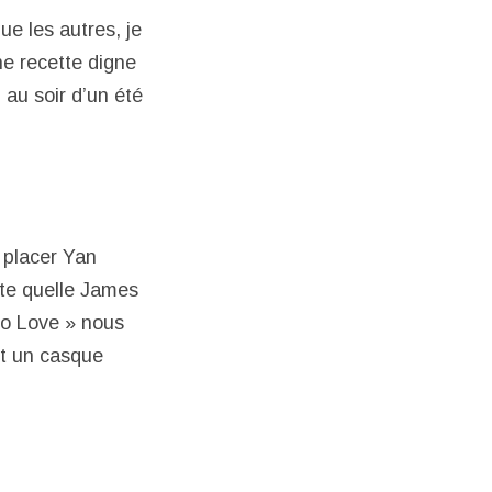
que les autres, je
ne recette digne
 au soir d’un été
 placer Yan
rte quelle James
No Love » nous
nt un casque