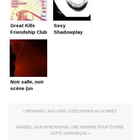
Great Kills
Sexy
Friendship Club
Shadowplay
de Joel Henry
Little : album
supralunaire
Noir salle, noir
scène (un
concert
raconté par
Gisèle Pape)
BERNARD LAVILLIERS, 5 DÉCENNIES AU SOMMET
WANGEL (ALBUM REASONS), UNE SEMAINE POUR ÉCRIRE
CETTE CHRONIQUE