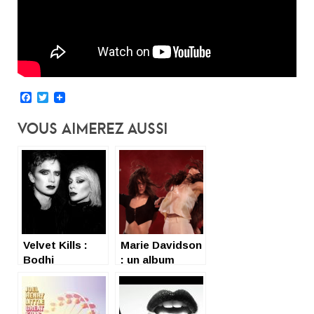
Facebook
Twitter
Vous Aimerez Aussi
Velvet Kills :
Marie Davidson
Bodhi
: un album
Labyrinth ha ha
(very) cool et
ha haaaa
(very) sexy