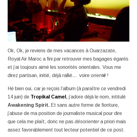
Ok, Ok, je reviens de mes vacances à Ouarzazate,
Royal Air Maroc a fini par retrouver mes bagages égarés
et j’ai toujours aimé les sonorités orientales. Vous me
direz partisan, initié, déjà rallié… voire
orient
é
!
Hé bien oui, car je reçois l’album (à paraître ce vendredi
14 juin) de
Tropikal Camel
,
j’adore déjà le nom, intitulé
Awakening Spirit.
Et sans autre forme de fioriture,
j’abuse de ma position de journaliste musical pour dire
que cela me plaît, donc ne pas
désorienter
a priori mais
assez favorablement tout lecteur potentiel de ce post.