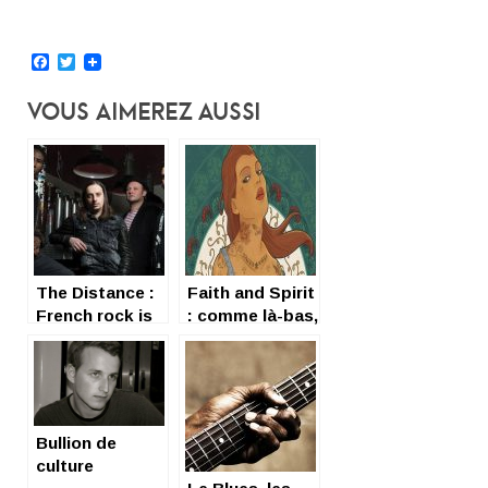
Facebook
Twitter
Vous Aimerez Aussi
The Distance :
Faith and Spirit
French rock is
: comme là-bas,
strong !
dis !
Bullion de
culture