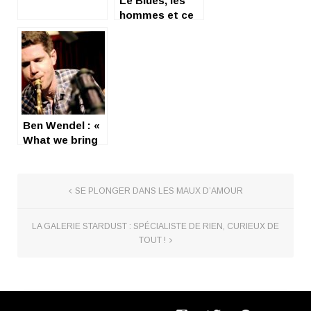
Le Blues, les
hommes et ce
qui compte à la
fin…
Ben Wendel : «
What we bring
» …… that’s all
Jazz !
SE PLONGER DANS LES MAUX D’AMOUR
LA GALERIE STARDUST : SPÉCIALISTE DE RIEN, CURIEUX DE
TOUT !