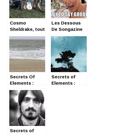
Cosmo
Les Dessous
Sheldrake, tout
De Songazine
droit dans le
(Top Secret)
cosmos
Secrets Of
Secrets of
Elements :
Elements :
Odesea EP
monument
intersidéral
approuvé
Secrets of