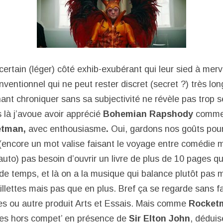
certain (léger) côté exhib-exubérant qui leur sied à merve
onventionnel qui ne peut rester discret (secret ?) très lo
ant chroniquer sans sa subjectivité ne révèle pas trop 
 là j’avoue avoir apprécié
Bohemian Rapshody
comme
etman,
avec enthousiasme
.
Oui, gardons nos goûts pour
 (encore un mot valise faisant le voyage entre comédie m
auto) pas besoin d’ouvrir un livre de plus de 10 pages q
 de temps, et là on a la musique qui balance plutôt pas 
llettes mais pas que en plus. Bref ça se regarde sans fa
es ou autre produit Arts et Essais. Mais comme
Rocket
es hors compet’ en présence de
Sir Elton John
, dédui