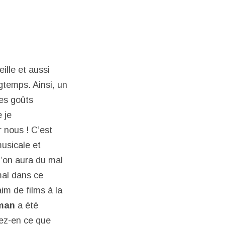
ille et aussi
ngtemps. Ainsi, un
ses goûts
 je
 nous ! C’est
usicale et
u’on aura du mal
mal dans ce
im de films à la
man
a été
sez-en ce que