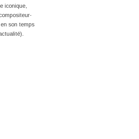
le iconique,
-compositeur-
i en son temps
actualité).