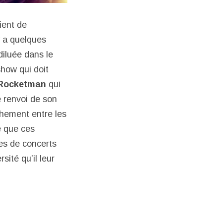
ient de
y a quelques
diluée dans le
show qui doit
Rocketman
qui
 renvoi de son
chement entre les
e que ces
es de concerts
ité qu’il leur