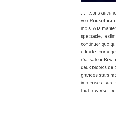
……sans aucune c
voir
Rocketman
mois. A la maniè
spectacle, la di
continuer quoiqu’
a fini le tournag
réalisateur Brya
deux biopics de 
grandes stars mo
immenses, surdim
faut traverser po