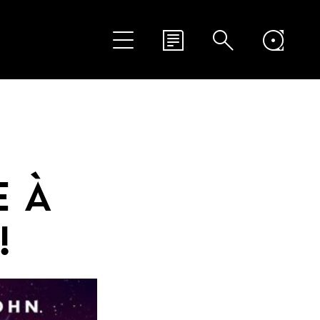
E À
!