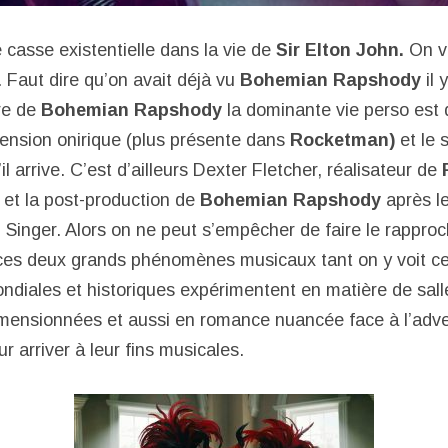
asse existentielle dans la vie de
Sir Elton John.
On v
. Faut dire qu’on avait déjà vu
Bohemian Rapshody
il 
re de
Bohemian Rapshody
la dominante vie perso est 
mension onirique (plus présente dans
Rocketman
)
et le 
il arrive. C’est d’ailleurs Dexter Fletcher, réalisateur de
e et la post-production de
Bohemian Rapshody
après le
n Singer. Alors on ne peut s’empêcher de faire le rappro
ces deux grands phénomènes musicaux tant on y voit c
ndiales et historiques expérimentent en matière de sall
ensionnées et aussi en romance nuancée face à l’advers
ur arriver à leur fins musicales.