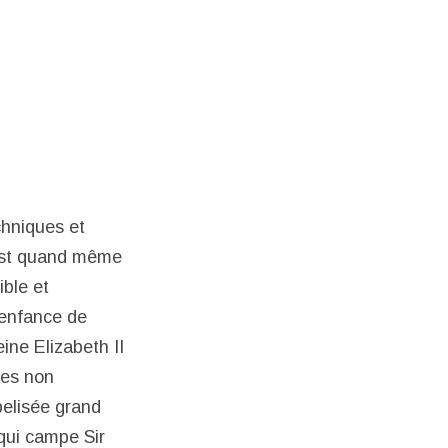
chniques et
c’est quand même
ible et
l’enfance de
ne Elizabeth II
res non
belisée grand
 qui campe Sir