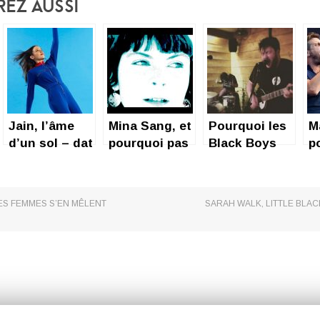
rez Aussi
Jain, l’âme
Mina Sang, et
Pourquoi les
M
d’un sol – dat
pourquoi pas
Black Boys
p
?
on Moped ?
hu
L
LES FEMMES S’EN MÊLENT
SARAH WALK, LITTLE BLAC