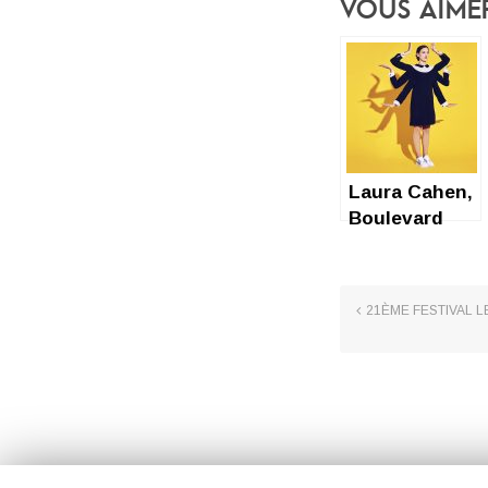
Vous Aime
Laura Cahen,
Boulevard
des Airs,
Vianney et
Jain au W
21ÈME FESTIVAL 