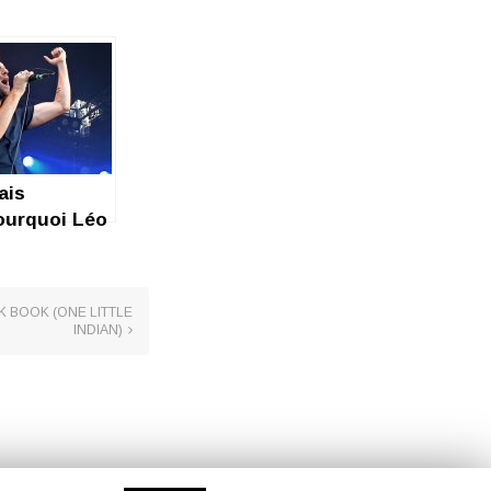
ais
ourquoi Léo
rle-t-il à la
une ?
K BOOK (ONE LITTLE
INDIAN)