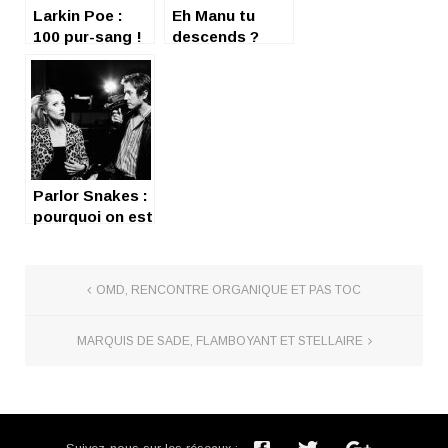
Larkin Poe :
Eh Manu tu
100 pur-sang !
descends ?
Euh, pourquoi
faire ? Du blues
!
Parlor Snakes :
pourquoi on est
fans…
OMD, RENCONTRE ORGANIQUE ET PAS TOC
MARQUIS DE SADE, FLAMBOYANT ET STELLAIRE