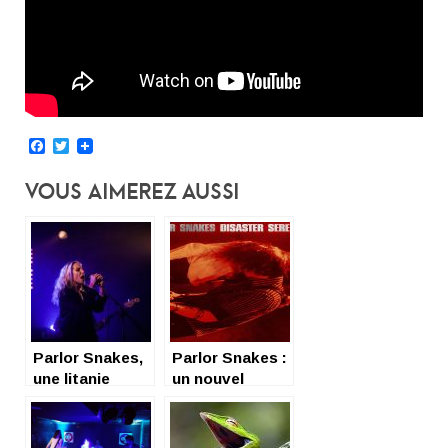
Facebook
Twitter
Vous Aimerez Aussi
Parlor Snakes,
Parlor Snakes :
une litanie
un nouvel
automnale
album sorti des
ténèbres !