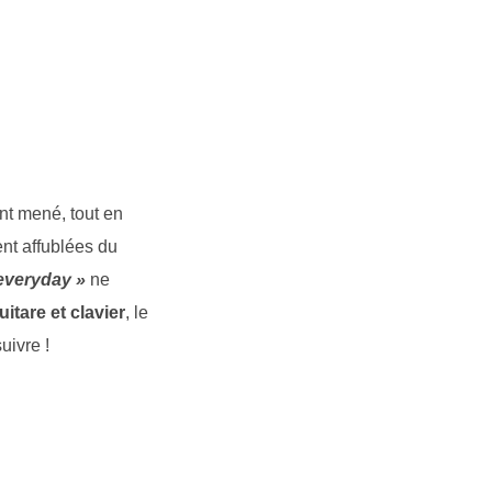
nt mené, tout en
nt affublées du
 everyday »
ne
itare et clavier
, le
uivre !