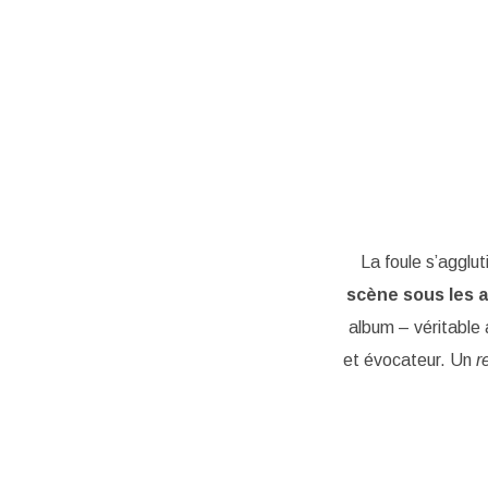
La foule s’agglu
scène sous les a
album – véritable
et évocateur. Un
r