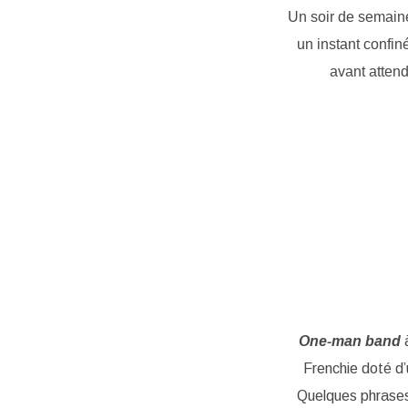
Un soir de semaine
un instant confin
avant atten
One-man band
à
Frenchie doté d’
Quelques phrases 