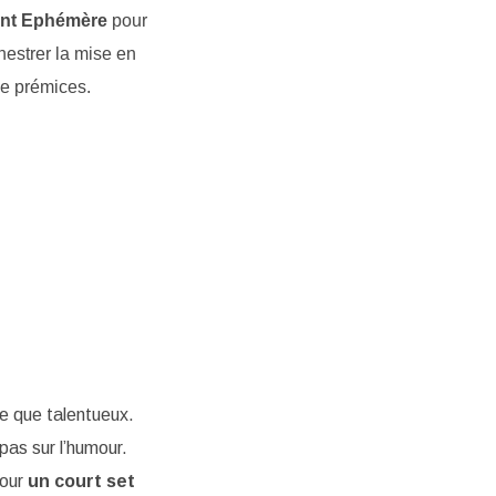
oint Ephémère
pour
hestrer la mise en
de prémices.
e que talentueux.
pas sur l’humour.
pour
un court set