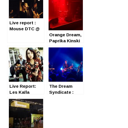
Live report :
Mouse DTC @
l’Alimentation
Orange Dream,
Générale, Paris
Paprika Kinski
et Yolande
Bashing à l’aise
dans le grand
bain parisien
« le petit bain »
29/06
Live Report:
The Dream
Les Kaïla
Syndicate :
sisters au
Petit Bain le 19
Sunside de
octobre 2022
Paris, chaleur
assurée !