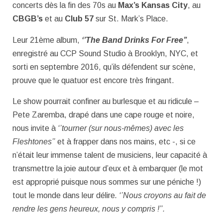
concerts dès la fin des 70s au
Max’s Kansas City
, au
CBGB’s
et au
Club 57
sur St. Mark’s Place.
Leur 21
ème
album,
‘’The Band Drinks For Free’’
,
enregistré au CCP Sound Studio à Brooklyn, NYC, et
sorti en septembre 2016, qu’ils défendent sur scène,
prouve que le quatuor est encore très fringant.
Le show pourrait confiner au burlesque et au ridicule –
Pete Zaremba, drapé dans une cape rouge et noire,
nous invite à
‘’tourner (sur nous-mêmes) avec les
Fleshtones’’
et à frapper dans nos mains, etc -, si ce
n’était leur immense talent de musiciens, leur capacité à
transmettre la joie autour d’eux et à embarquer (le mot
est approprié puisque nous sommes sur une péniche !)
tout le monde dans leur délire
. ‘’Nous croyons au fait de
rendre les gens heureux, nous y compris !’’.