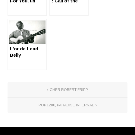
For You, un
: Call of the
premier album
West
abouti
L’or de Lead
Belly
CHER ROBERT FRIPP,
POP.1280, PARADISE INFERNAL