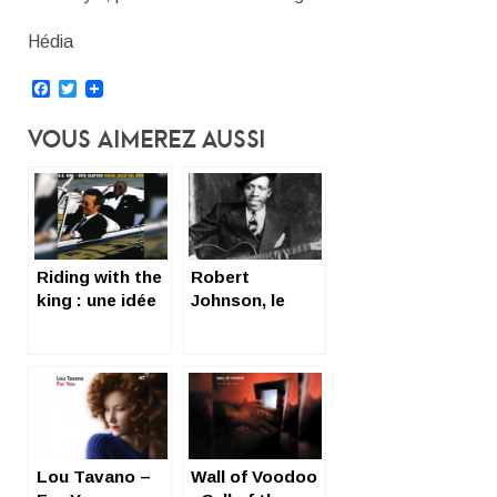
Hédia
Facebook
Twitter
Vous Aimerez Aussi
Riding with the
Robert
king : une idée
Johnson, le
du paradis
diable aux
trousses
Lou Tavano –
Wall of Voodoo